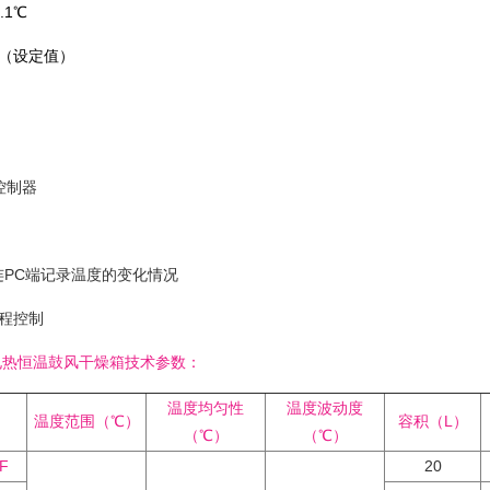
.1℃
%（设定值）
控制器
可连PC端记录温度的变化情况
程控制
热恒温鼓风干燥箱技术参数：
温度均匀性
温度波动度
温度范围（℃）
容积（L）
（℃）
（℃）
F
20