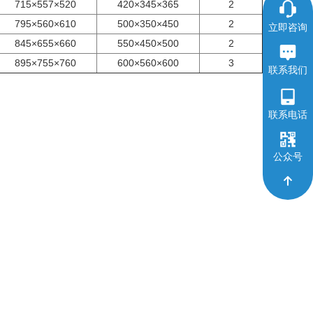
715×557×520
420×345×365
2
795×560×610
500×350×450
2
立即咨询
845×655×660
550×450×500
2
895×755×760
600×560×600
3
联系我们
联系电话
公众号