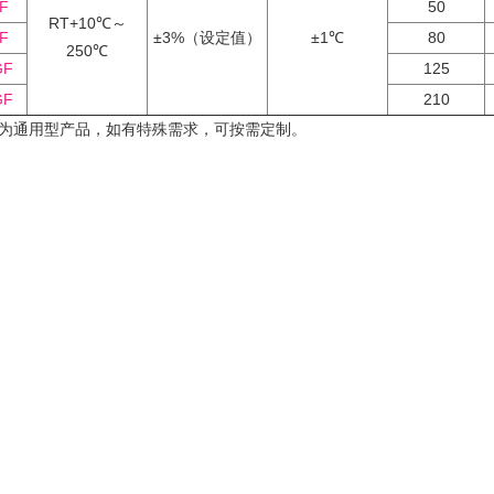
F
50
RT+10℃～
F
±3%（设定值）
±1℃
80
250℃
GF
125
GF
210
为通用型产品，如有特殊需求，可按需定制。