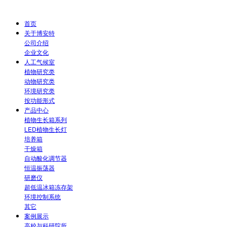
首页
关于博安特
公司介绍
企业文化
人工气候室
植物研究类
动物研究类
环境研究类
按功能形式
产品中心
植物生长箱系列
LED植物生长灯
培养箱
干燥箱
自动酸化调节器
恒温振荡器
研磨仪
超低温冰箱冻存架
环境控制系统
其它
案例展示
高校与科研院所