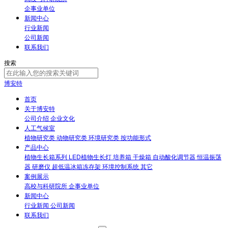
企事业单位
新闻中心
行业新闻
公司新闻
联系我们
搜索
博安特
首页
关于博安特
公司介绍
企业文化
人工气候室
植物研究类
动物研究类
环境研究类
按功能形式
产品中心
植物生长箱系列
LED植物生长灯
培养箱
干燥箱
自动酸化调节器
恒温振荡
器
研磨仪
超低温冰箱冻存架
环境控制系统
其它
案例展示
高校与科研院所
企事业单位
新闻中心
行业新闻
公司新闻
联系我们