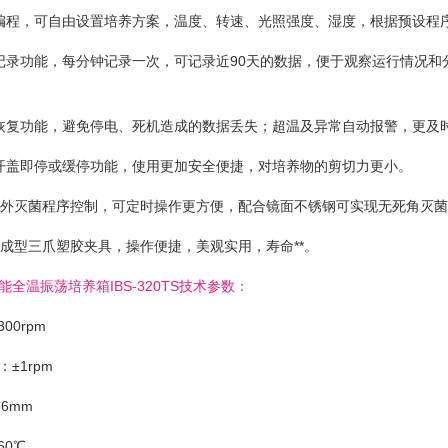
编程，可自由设置培养方案，温度、转速、光照强度、湿度，根据预设程
记录功能，每分钟记录一次，可记录近90天的数据，便于观察运行情况和
恢复功能，避免停电、死机造成的数据丢失；超温及异常自动报警，更及
开盖即停或缓停功能，使用更加安全便捷，对培养物的剪切力更小。
紫外灭菌程序控制，可定时操作更方便，配合镜面不锈钢可实现无死角灭
体成型三爪塑胶夹具，操作便捷，美观实用，寿命**。
全温振荡培养箱IBS-320TS技术参数：
00rpm
±1rpm
6mm
60℃