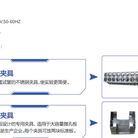
,50-60HZ
W
：