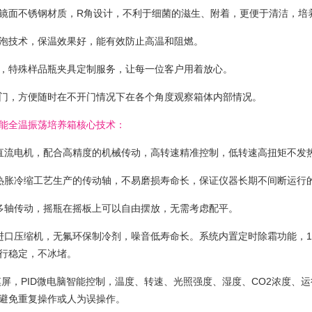
镜面不锈钢材质，R角设计，不利于细菌的滋生、附着，更便于清洁，培
泡技术，保温效果好，能有效防止高温和阻燃。
，特殊样品瓶夹具定制服务，让每一位客户用着放心。
门，方便随时在不开门情况下在各个角度观察箱体内部情况。
能全温振荡培养箱核心技术：
直流电机，配合高精度的机械传动，高转速精准控制，低转速高扭矩不发
热胀冷缩工艺生产的传动轴，不易磨损寿命长，保证仪器长期不间断运行
多轴传动，摇瓶在摇板上可以自由摆放，无需考虑配平。
进口压缩机，无氟环保制冷剂，噪音低寿命长。系统内置定时除霜功能，1-8
行稳定，不冰堵。
触摸屏，PID微电脑智能控制，温度、转速、光照强度、湿度、CO2浓度
避免重复操作或人为误操作。